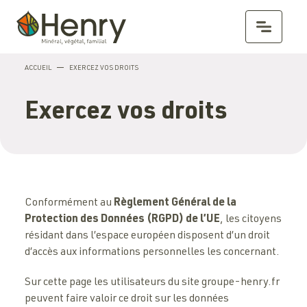
Le
Skip
partenaire
ACCUEIL
EXERCEZ VOS DROITS
to
privilégié
content
des
Exercez vos droits
travaux
publics,
du
paysage
et
de
Conformément au
Règlement Général de la
la
Protection des Données (RGPD) de l’UE
, les citoyens
production
résidant dans l’espace européen disposent d’un droit
de
d’accès aux informations personnelles les concernant.
matériaux
et
Sur cette page les utilisateurs du site groupe-henry.fr
végétaux.
peuvent faire valoir ce droit sur les données